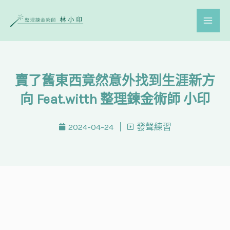
跳
至
主
要
內
賣了舊東西竟然意外找到生涯新方
容
向 Feat.witth 整理鍊金術師 小印
2024-04-24
發聲練習