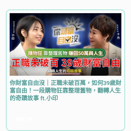
你財富自由沒｜正職未破百萬，如何39歲財
富自由！一段購物狂靠整理舊物，翻轉人生
的奇蹟故事 ft.小印
詳細了解