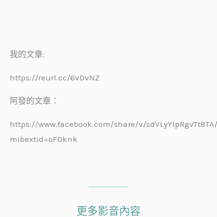
我的文章:
https://reurl.cc/6vDvNZ
阿發的文章：
https://www.facebook.com/share/v/sdVLyY1pRgvTt8TA
mibextid=oFDknk
更多影音內容