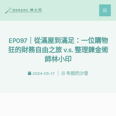
跳
至
主
要
內
EP097｜從滿屋到滿足：一位購物
容
狂的財務自由之旅 v.s. 整理鍊金術
師林小印
2024-05-17
布姐的沙發