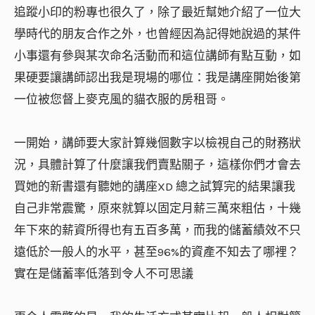
追蹤小印的粉專也很久了，除了最近幫她介紹了一位大
學時代的朋友合作之外，也曾經因為記得她說過的某件
小事還有參與某次命名活動而和這位講師有點互動，如
果硬要讓講師認出我是現場的哪位：我是講座開始後第
一位被您督上麥克風的貓衣服的房租哥。
一開始，講師要大家計算幾個數字以檢視自己的財務狀
況，具體計算了什麼讓我們賣點關子，這樣你們才會去
買她的新書還有聽她的講座XD 總之試算完的結果讓我
自己非常震驚，原來就算以固定月薪三萬來粗估，十幾
年下來的薪資所得也有五百多萬，而我的儲蓄績效不只
遠低於一般人的水平，甚至96%的資產不知去了哪裡？
實在是儲蓄率低落到令人不可思議