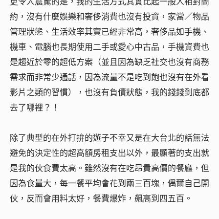
更令人震驚的是，我的生活方式其實比起一般人相對簡
約，沒有什麼娛樂和奢侈消費也沒有投資，家當／物品
管理狀態、生活效率其實已經非常高，奢侈品如手機、
機車、電腦也長期使用二手或愛心中古品，手機資費也
是趨近於零的超低方案（並且因為缺乏社交也沒有商務
需求而非常少通話，因為流量不是吃到飽也沒有在外看
影片之類的習慣），也沒有負債狀態，我的錢錢到底都
去了哪裡？！
除了典型的在外打拚的遊子不幸又是在大台北的話無法
避免的決定性的超高額房租支出以外，最顯著的支出就
是我的伙食費太高。雖然沒有在吃昂貴高價的餐廳，但
因為食量大，每一餐平均會花到兩三百塊，偶爾自己開
伙，反而會用料太好，餐費爆炸，飆高到四五百。