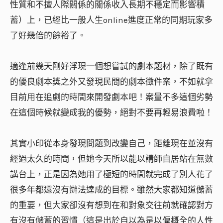
性質和不擅人際關係的關係收入長期不穩定而影響積
蓄）上，已經比一般人生online進度正常的同期玩家多
了好幾倍的餘裕了。
適逢前幾天剛好浮現一個想嘗試的劇本題材，除了既有
的優良劇本獎之外又發現民間的劇本徵件案，不如就拿
目前用在追劇的時間來開發劇本吧！案量不多這個劣勢
在這個時候就變成我的優勢，絕對不要再輕易浪費啦！
其實小印從本身發現問題到改變自己，距離現在並沒有
經過太久的時間，但她今天所以能以講師自居站在無數
講台上，正是因為她用了極短的時間就完成了別人花了
很多年都還沒有辦法達成的目標。雖然大家都知道儲蓄
的重要，但大家卻沒有想到在和對象交往前就確認對方
有沒有儲蓄的習慣（這是出於自以為是以偏概全的人性