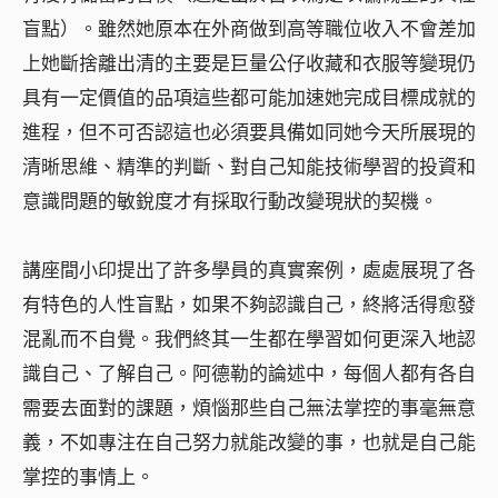
盲點）。雖然她原本在外商做到高等職位收入不會差加
上她斷捨離出清的主要是巨量公仔收藏和衣服等變現仍
具有一定價值的品項這些都可能加速她完成目標成就的
進程，但不可否認這也必須要具備如同她今天所展現的
清晰思維、精準的判斷、對自己知能技術學習的投資和
意識問題的敏銳度才有採取行動改變現狀的契機。
講座間小印提出了許多學員的真實案例，處處展現了各
有特色的人性盲點，如果不夠認識自己，終將活得愈發
混亂而不自覺。我們終其一生都在學習如何更深入地認
識自己、了解自己。阿德勒的論述中，每個人都有各自
需要去面對的課題，煩惱那些自己無法掌控的事毫無意
義，不如專注在自己努力就能改變的事，也就是自己能
掌控的事情上。