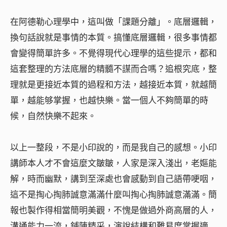
在阿德勒心理學中，這叫做「課題分離」。底層邏輯，
換句話說就是事情的本質。搞懂底層邏輯，很多事情都
會變得簡單許多。不覺得現代心理學的這些提示，都和
這套整理的方法底層的精髓不謀而合嗎？追根究底，整
理就是更接近本質的過程和方法，越接近本質，就越簡
單，越能够掌握，也越快樂。當一個人不夠簡單的時
候，自然快樂不起來。
以上一整段，不是小印說的，而是我自己的感想。小印
講師本人才不會這麼文皺皺，人家是深入淺出，老嫗能
解，時而幽默，講到至深處也會感動到自己語帶哽咽，
這不是掏心掏肺誠意滿滿什麼叫掏心掏肺誠意滿滿。簡
報也製作得相當簡明美觀，不愧是做過外商高層的人，
溝通能力一流，鋪陳精采，演說結構和難易度掌握適