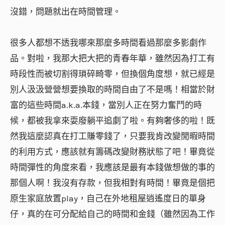
沒錯，問題就出在時間管理。
很多人都想不透我哪來那麼多時間看過那麼多影劇作
品。對啦，我那大把大把的青春年華，雖然因為打工有
時段性而被切割得瑣碎畸零，但換個角度想，就已經是
別人汲汲營營想要換取的時間自由了不是嗎！相當於財
富的這些時間a.k.a.本錢，當別人正在努力奮鬥的時
候，都被我拿來耍廢躺平追劇了啦。有夠奢侈的啦！既
然我這麼認真在打工賺零錢了，只要我肯改變閒暇時間
的利用方式，應該就有籌碼改變財務狀態了吧！畢竟從
時間彈性的角度來看，我應該是最有本錢做想做的事的
那個人啊！我沒有存款，但我相對有時間！畢竟是個把
原生家庭放置play，自己在外地租屋逍遙度日的單身
仔，真的在可分配給自己的時間和金錢（雖然因為工作