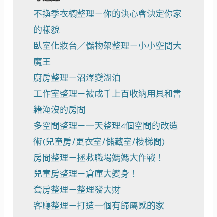
不換季衣櫥整理－你的決心會決定你家
的樣貌
臥室化妝台／儲物架整理－小小空間大
魔王
廚房整理－沼澤變湖泊
工作室整理－被成千上百收納用具和書
籍淹沒的房間
多空間整理－一天整理4個空間的改造
術(兒童房/更衣室/儲藏室/樓梯間)
房間整理－拯救職場媽媽大作戰！
兒童房整理－倉庫大變身！
套房整理－整理發大財
客廳整理－打造一個有歸屬感的家