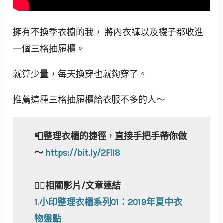
擁有不換季衣櫥的我， 將內衣褲以及襪子都收進
一個三格抽屜櫃。
就算少量，每天換穿也就夠穿了。
推薦這種三格抽屜櫃給衣服不多的人～
📮整理衣櫃的捷徑，直接手把手帶你做
～
https://bit.ly/2FlI
8
🙋‍♀️相關影片/文章連結
1.小印整理衣櫃系列01：2019年夏中衣
物盤點