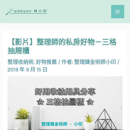
【影片】整理師的私房好物－三格
抽屜櫃
整理收納術
,
好物推薦
/ 作者:
整理鍊金術師小印
/
2019 年 9 月 15 日